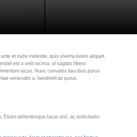
ante et nulla molestie, quis viverra lorem aliquet.
t est a velit lacinia, ut sagittis libero
imentum lacus. Nunc convallis faucibus purus
itae venenatis a, hendrerit ac purus.
. Etiam pellentesque lacus orci, ac sollicitudin