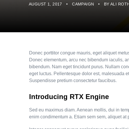
AUGUST 1, 2017
CAMPAIGN
BY
ALI ROT
Donec porttitor congue mauris, eget aliquet metus h
Donec elementum, arcu nec bibendum iaculis, ante l
bibendum. Nam eget tincidunt purus. Nullam con
eget luctus. Pellentesque dolor est, malesuada et
Suspendisse pretium consectetur faucibus.
Introducing RTX Engine
Sed eu maximus diam. Aenean mollis, dui in tempor 
enim condimentum a. Etiam sem sem, aliquet at pu