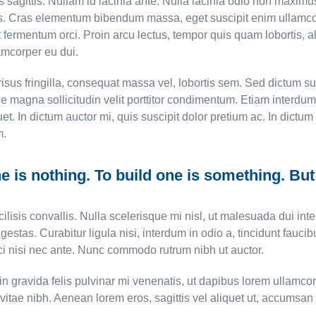
s sagittis. Nullam id lacinia ante. Nulla lacinia odio non maxim
is. Cras elementum bibendum massa, eget suscipit enim ullamcorp
fermentum orci. Proin arcu lectus, tempor quis quam lobortis, al
amcorper eu dui.
a risus fringilla, consequat massa vel, lobortis sem. Sed dictum 
agna sollicitudin velit porttitor condimentum. Etiam interdum fri
quet. In dictum auctor mi, quis suscipit dolor pretium ac. In dict
m.
e is nothing. To build one is something. But 
ilisis convallis. Nulla scelerisque mi nisl, ut malesuada dui in
estas. Curabitur ligula nisi, interdum in odio a, tincidunt fauci
ci nisi nec ante. Nunc commodo rutrum nibh ut auctor.
in gravida felis pulvinar mi venenatis, ut dapibus lorem ullamco
t vitae nibh. Aenean lorem eros, sagittis vel aliquet ut, accumsan