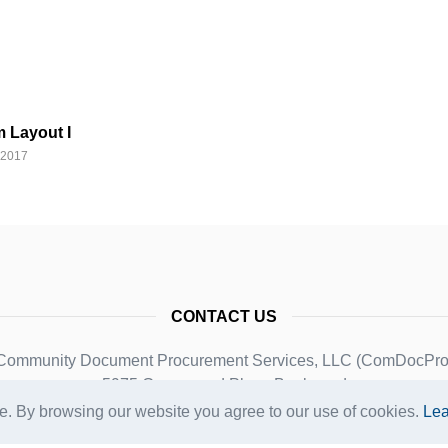
 Layout I
 2017
CONTACT US
Community Document Procurement Services, LLC (ComDocPro
5975 Greenwood Plaza Boulevard
Greenwood Village, Colorado 80111
e. By browsing our website you agree to our use of cookies.
Lea
phone: 303-676-8482