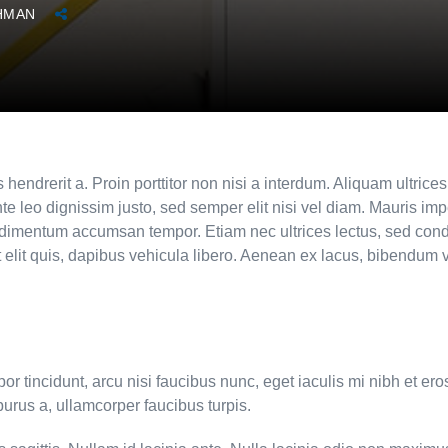
HMAN
endrerit a. Proin porttitor non nisi a interdum. Aliquam ultrices 
eo dignissim justo, sed semper elit nisi vel diam. Mauris imperdie
dimentum accumsan tempor. Etiam nec ultrices lectus, sed cond
 elit quis, dapibus vehicula libero. Aenean ex lacus, bibendum v
tincidunt, arcu nisi faucibus nunc, eget iaculis mi nibh et eros
rus a, ullamcorper faucibus turpis.