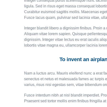
Integer consequat purus scelerisque nunc facilisi
ligula. Sed in risus eget massa consequat lobort
Curabitur euismod sagittis mollis. Maecenas eget 
Fusce lacus quam, pulvinar sed lacinia vitae, ull
Integer blandit libero a dignissim finibus. Proin 
Aliquam vitae lorem sapien. Quisque pellentesque m
dignissim. Integer vitae lectus eu erat iaculis ali
lobortis vitae magna eu, ullamcorper lacinia lore
To invent an airplan
Nam a luctus arcu. Mauris eleifend nunc a erat fac
senectus et netus et malesuada fames ac turpis eg
varius, risus nisi egestas sem, vitae bibendum or
Fusce interdum nibh at nisl blandit imperdiet. Pro
Praesent sed tortor mollis enim finibus fringilla a